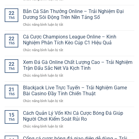
người
Sinh
Cổng
–
chơi
Động
Giải
Bắn Cá Săn Thưởng Online – Trải Nghiệm Đại
Xu
online
22
Trí
Hướng
Dương Sôi Động Trên Nền Tảng Số
Th5
Online
Giải
ở
Chức năng bình luận bị tắt
Đa
Trí
Bắn
Nền
Online
Cá
Cá Cược Champions League Online – Kinh
Tảng
Nhanh
22
Săn
GG88
Nghiệm Phân Tích Kèo Cúp C1 Hiệu Quả
Và
Th5
Thưởng
–
Đầy
ở
Chức năng bình luận bị tắt
Online
Trải
Bất
Cá
–
Nghiệm
Ngờ
Cược
Xem Đá Gà Online Chất Lượng Cao – Trải Nghiệm
Trải
Linh
22
Champions
Nghiệm
Trận Đấu Sắc Nét Và Kịch Tính
Hoạt
Th5
League
Đại
Cho
ở
Chức năng bình luận bị tắt
Online
Dương
Người
Xem
–
Sôi
Chơi
Đá
Blackjack Live Trực Tuyến – Trải Nghiệm Game
Kinh
Động
21
Hiện
Gà
Nghiệm
Bài Casino Đầy Tính Chiến Thuật
Trên
Đại
Th5
Online
Phân
Nền
ở
Chức năng bình luận bị tắt
Chất
Tích
Tảng
Blackjack
Lượng
Kèo
Số
Live
Cách Quản Lý Vốn Khi Cá Cược Bóng Đá Giúp
Cao
Cúp
15
Trực
–
Người Chơi Kiểm Soát Rủi Ro
C1
Th5
Tuyến
Trải
Hiệu
ở
Chức năng bình luận bị tắt
–
Nghiệm
Quả
Cách
Trải
Trận
Quản
Cổng cá cược bóng đá giao diện dễ dùng – Trải
Nghiệm
Đấu