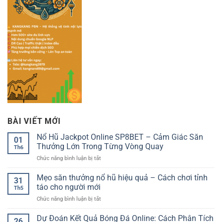
BÀI VIẾT MỚI
Nổ Hũ Jackpot Online SP8BET – Cảm Giác Săn
01
Thưởng Lớn Trong Từng Vòng Quay
Th6
ở
Chức năng bình luận bị tắt
Nổ
Hũ
Mẹo săn thưởng nổ hũ hiệu quả – Cách chơi tỉnh
31
Jackpot
táo cho người mới
Th5
Online
ở
Chức năng bình luận bị tắt
SP8BET
Mẹo
–
săn
Dự Đoán Kết Quả Bóng Đá Online: Cách Phân Tích
Cảm
26