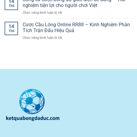
14
Lý
Game
nghiệm tiện lợi cho người chơi Việt
Sắc
Th5
Vốn
Bài
Nét
ở
Chức năng bình luận bị tắt
Khi
Casino
Và
Cổng
Cá
Đầy
Kịch
cá
Cược Cầu Lông Online RR88 – Kinh Nghiệm Phân
Cược
Tính
14
Tính
cược
Bóng
Tích Trận Đấu Hiệu Quả
Chiến
Th5
bóng
Đá
Thuật
ở
Chức năng bình luận bị tắt
đá
Giúp
Cược
giao
Người
Cầu
diện
Chơi
Lông
dễ
Kiểm
Online
dùng
Soát
RR88
–
Rủi
–
Trải
Ro
Kinh
nghiệm
Nghiệm
tiện
Phân
lợi
Tích
cho
Trận
người
Đấu
chơi
Hiệu
Việt
Quả