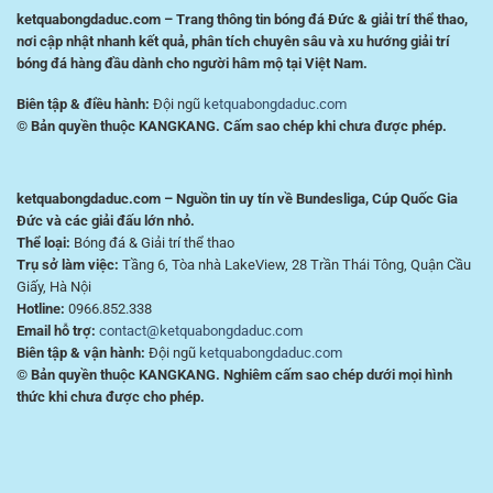
ketquabongdaduc.com – Trang thông tin bóng đá Đức & giải trí thể thao,
nơi cập nhật nhanh kết quả, phân tích chuyên sâu và xu hướng giải trí
bóng đá hàng đầu dành cho người hâm mộ tại Việt Nam.
Biên tập & điều hành:
Đội ngũ
ketquabongdaduc.com
© Bản quyền thuộc KANGKANG. Cấm sao chép khi chưa được phép.
ketquabongdaduc.com – Nguồn tin uy tín về Bundesliga, Cúp Quốc Gia
Đức và các giải đấu lớn nhỏ.
Thể loại:
Bóng đá & Giải trí thể thao
Trụ sở làm việc:
Tầng 6, Tòa nhà LakeView, 28 Trần Thái Tông, Quận Cầu
Giấy, Hà Nội
Hotline:
0966.852.338
Email hỗ trợ:
contact@ketquabongdaduc.com
Biên tập & vận hành:
Đội ngũ
ketquabongdaduc.com
© Bản quyền thuộc KANGKANG. Nghiêm cấm sao chép dưới mọi hình
thức khi chưa được cho phép.