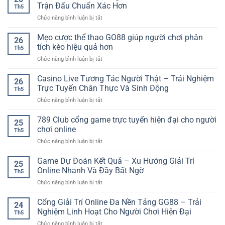
thưởng
Giác
Trận Đấu Chuẩn Xác Hơn
Th5
nổ
Săn
ở
Chức năng bình luận bị tắt
hũ
Thưởng
Dự
hiệu
Lớn
Đoán
Mẹo cược thể thao GO88 giúp người chơi phân
quả
Trong
26
Kết
–
tích kèo hiệu quả hơn
Từng
Th5
Quả
Cách
Vòng
ở
Chức năng bình luận bị tắt
Bóng
chơi
Quay
Mẹo
Đá
tỉnh
cược
Casino Live Tương Tác Người Thật – Trải Nghiệm
Online:
táo
26
thể
Cách
Trực Tuyến Chân Thực Và Sinh Động
cho
Th5
thao
Phân
người
ở
Chức năng bình luận bị tắt
GO88
Tích
mới
Casino
giúp
Trận
Live
789 Club cổng game trực tuyến hiện đại cho người
người
Đấu
25
Tương
chơi
chơi online
Chuẩn
Th5
Tác
phân
Xác
ở
Chức năng bình luận bị tắt
Người
tích
Hơn
789
Thật
kèo
Club
Game Dự Đoán Kết Quả – Xu Hướng Giải Trí
–
hiệu
25
cổng
Trải
Online Nhanh Và Đầy Bất Ngờ
quả
Th5
game
Nghiệm
hơn
ở
Chức năng bình luận bị tắt
trực
Trực
Game
tuyến
Tuyến
Dự
Cổng Giải Trí Online Đa Nền Tảng GG88 – Trải
hiện
Chân
24
Đoán
đại
Nghiệm Linh Hoạt Cho Người Chơi Hiện Đại
Thực
Th5
Kết
cho
Và
ở
Chức năng bình luận bị tắt
Quả